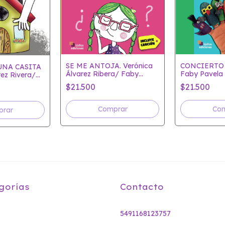
SE ME ANTOJA. Verónica
CONCIERTO 
UNA CASITA
Álvarez Ribera/ Faby
Faby Pavela
rez Rivera/
Pavela
$21.500
$21.500
gorías
Contacto
5491168123757