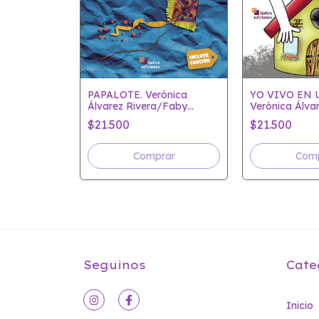
YO VIVO EN 
PAPALOTE. Verónica
Verónica Álva
Álvarez Rivera/Faby
Faby Pavela
Pavela
$21.500
$21.500
Seguinos
Cate
Inicio